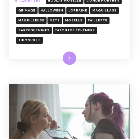
GRANDS
ÉTIQUETTES :
BOULAY MOSELLE
CONDÉ NORTHEN
GRIMAGE
HALLOWEEN
LORRAINE
MAQUILLAGE
MAQUILLEUSE
METZ
MOSELLE
PAILLETTE
SARREGUEMINES
TATOUAGE ÉPHÉMÈRE
THIONVILLE
Lire la suite