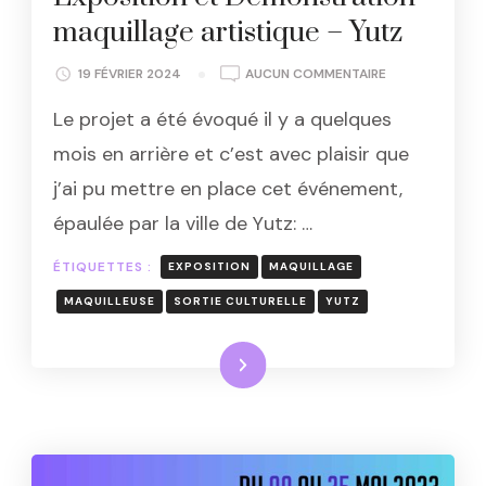
maquillage artistique – Yutz
EXPOSITION
19 FÉVRIER 2024
AUCUN COMMENTAIRE
ET
Le projet a été évoqué il y a quelques
DÉMONSTRATI
MAQUILLAGE
mois en arrière et c’est avec plaisir que
ARTISTIQUE
j’ai pu mettre en place cet événement,
–
YUTZ
épaulée par la ville de Yutz: …
ÉTIQUETTES :
EXPOSITION
MAQUILLAGE
MAQUILLEUSE
SORTIE CULTURELLE
YUTZ
Lire la suite