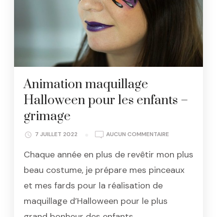
Animation maquillage
Halloween pour les enfants –
grimage
ANIMATION
7 JUILLET 2022
AUCUN COMMENTAIRE
MAQUILLAGE
Chaque année en plus de revêtir mon plus
HALLOWEEN
POUR
beau costume, je prépare mes pinceaux
LES
et mes fards pour la réalisation de
ENFANTS
–
maquillage d’Halloween pour le plus
GRIMAGE
grand bonheur des enfants. …