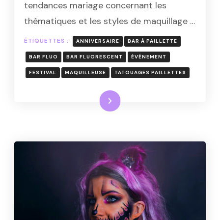
tendances mariage concernant les
MARIAGE
EN
thématiques et les styles de maquillage …
2026
ÉTIQUETTES :
ANNIVERSAIRE
BAR À PAILLETTE
BAR FLUO
BAR FLUORESCENT
ÉVÉNEMENT
FESTIVAL
MAQUILLEUSE
TATOUAGES PAILLETTES
Lire la suite