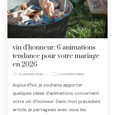
vin d’honneur: 6 animations
tendance pour votre mariage
en 2026
SUR
13 JANVIER 2026
2 COMMENTAIRES
VIN
Aujourd’hui, je souhaite apporter
D’HONNEUR:
6
quelques idées d’animations concernant
ANIMATIONS
votre vin d’honneur. Dans mon précédent
TENDANCE
POUR
article, je partageais avec vous les
VOTRE