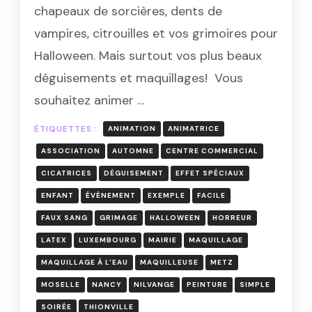
DE
chapeaux de sorcières, dents de
MAQUILLAGE
vampires, citrouilles et vos grimoires pour
HALLOWEEN
EN
Halloween. Mais surtout vos plus beaux
MOSELLE
déguisements et maquillages! Vous
souhaitez animer …
ÉTIQUETTES :
ANIMATION
ANIMATRICE
ASSOCIATION
AUTOMNE
CENTRE COMMERCIAL
CICATRICES
DÉGUISEMENT
EFFET SPÉCIAUX
ENFANT
ÉVÉNEMENT
EXEMPLE
FACILE
FAUX SANG
GRIMAGE
HALLOWEEN
HORREUR
LATEX
LUXEMBOURG
MAIRIE
MAQUILLAGE
MAQUILLAGE À L'EAU
MAQUILLEUSE
METZ
MOSELLE
NANCY
NILVANGE
PEINTURE
SIMPLE
SOIRÉE
THIONVILLE