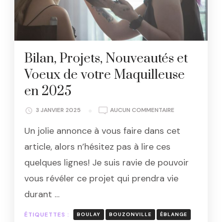
Bilan, Projets, Nouveautés et
Voeux de votre Maquilleuse
en 2025
BILAN,
3 JANVIER 2025
AUCUN COMMENTAIRE
PROJETS,
Un jolie annonce à vous faire dans cet
NOUVEAUTÉS
ET
article, alors n’hésitez pas à lire ces
VOEUX
quelques lignes! Je suis ravie de pouvoir
DE
VOTRE
vous révéler ce projet qui prendra vie
MAQUILLEUSE
durant …
EN
2025
ÉTIQUETTES :
BOULAY
BOUZONVILLE
ÉBLANGE