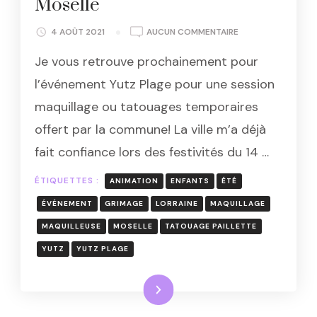
Moselle
ANIMATION
4 AOÛT 2021
AUCUN COMMENTAIRE
MAQUILLAGE
Je vous retrouve prochainement pour
ET
TATOUAGES
l’événement Yutz Plage pour une session
À
maquillage ou tatouages temporaires
YUTZ
PLAGE
offert par la commune! La ville m’a déjà
–
fait confiance lors des festivités du 14 …
MOSELLE
ÉTIQUETTES :
ANIMATION
ENFANTS
ÉTÉ
ÉVÉNEMENT
GRIMAGE
LORRAINE
MAQUILLAGE
MAQUILLEUSE
MOSELLE
TATOUAGE PAILLETTE
YUTZ
YUTZ PLAGE
Lire la suite