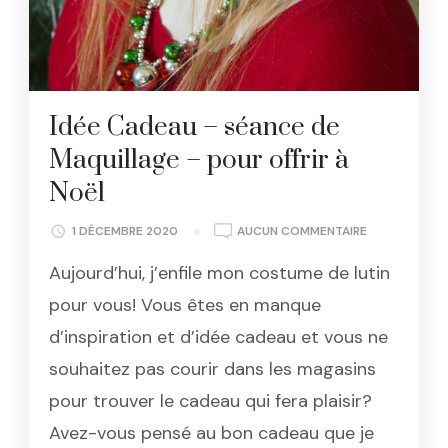
Idée Cadeau – séance de
Maquillage – pour offrir à
Noël
IDÉE
1 DÉCEMBRE 2020
AUCUN COMMENTAIRE
CADEAU
Aujourd’hui, j’enfile mon costume de lutin
–
SÉANCE
pour vous! Vous êtes en manque
DE
d’inspiration et d’idée cadeau et vous ne
MAQUILLAGE
–
souhaitez pas courir dans les magasins
POUR
pour trouver le cadeau qui fera plaisir?
OFFRIR
À
Avez-vous pensé au bon cadeau que je
NOËL