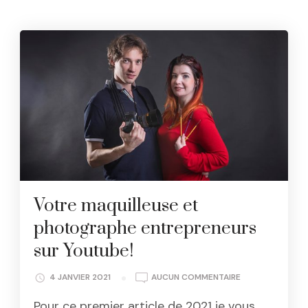
Votre maquilleuse et
photographe entrepreneurs
sur Youtube!
VOTRE
4 JANVIER 2021
AUCUN COMMENTAIRE
MAQUILLEUSE
Pour ce premier article de 2021 je vous
ET