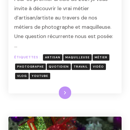
PHOTOGRAPHE
invite à découvrir le vrai métier
ENTREPRENEURS
d’artisan/artiste au travers de nos
SUR
YOUTUBE!
métiers de photographe et maquilleuse.
Une question récurrente nous est posée:
…
ÉTIQUETTES :
ARTISAN
MAQUILLEUSE
MÉTIER
PHOTOGRAPHE
QUOTIDIEN
TRAVAIL
VIDÉO
VLOG
YOUTUBE
Lire la suite