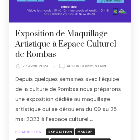
Exposition de Maquillage
Artistique à Espace Culturel
de Rombas
EXPOSITION
27 AVRIL 2023
AUCUN COMMENTAIRE
DE
Depuis quelques semaines avec l’équipe
MAQUILLAGE
ARTISTIQUE
de la culture de Rombas nous préparons
À
une exposition dédiée au maquillage
ESPACE
CULTUREL
artistique qui se déroulera du 09 au 25
DE
mai 2023 à l’espace culturel …
ROMBAS
ÉTIQUETTES :
EXPOSITION
MAKEUP