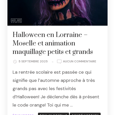
Halloween en Lorraine –
Moselle et animation
maquillage petits et grands
HALLOWEEN
5 SEPTEMBRE 2025
AUCUN COMMENTAIRE
EN
La rentrée scolaire est passée ce qui
LORRAINE
–
signifie que l’automne approche à très
MOSELLE
grands pas avec les festivités
ET
ANIMATION
d’Halloween! Je déclenche dès à présent
MAQUILLAG
le code orange! Toi qui me …
PETITS
ET