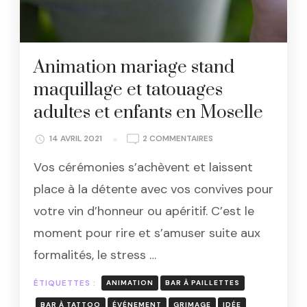
Animation mariage stand
maquillage et tatouages
adultes et enfants en Moselle
SUR
14 AVRIL 2021
2 COMMENTAIRES
ANIMATION
Vos cérémonies s’achèvent et laissent
MARIAGE
STAND
place à la détente avec vos convives pour
MAQUILLAGE
votre vin d’honneur ou apéritif. C’est le
ET
TATOUAGES
moment pour rire et s’amuser suite aux
ADULTES
formalités, le stress …
ET
ENFANTS
EN
ÉTIQUETTES :
ANIMATION
BAR À PAILLETTES
MOSELLE
BAR À TATTOO
ÉVÉNEMENT
GRIMAGE
IDÉE