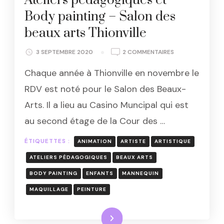
Ateliers pédagogiques et
Body painting – Salon des
beaux arts Thionville
SUR
3 SEPTEMBRE 2020
2 COMMENTAIRES
ATELIERS
Chaque année à Thionville en novembre le
PÉDAGOGIQUES
ET
RDV est noté pour le Salon des Beaux-
BODY
Arts. Il a lieu au Casino Muncipal qui est
PAINTING
–
au second étage de la Cour des …
SALON
DES
ÉTIQUETTES :
ANIMATION
ARTISTE
ARTISTIQUE
BEAUX
ARTS
ATELIERS PÉDAGOGIQUES
BEAUX ARTS
THIONVILLE
BODY PAINTING
ENFANTS
MANNEQUIN
MAQUILLAGE
PEINTURE
Lire la suite