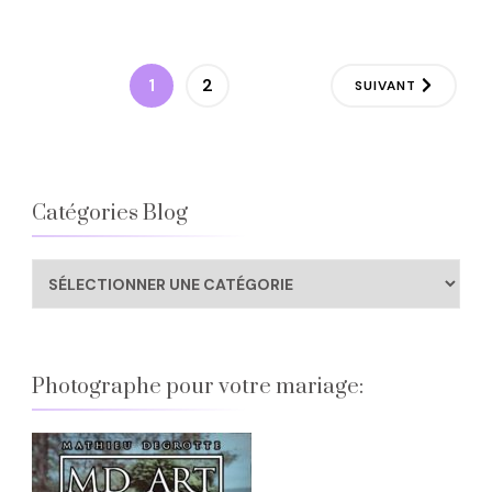
Pagination
PAGE
PAGE
1
2
SUIVANT
des
publications
Catégories Blog
Catégories
Blog
Photographe pour votre mariage: