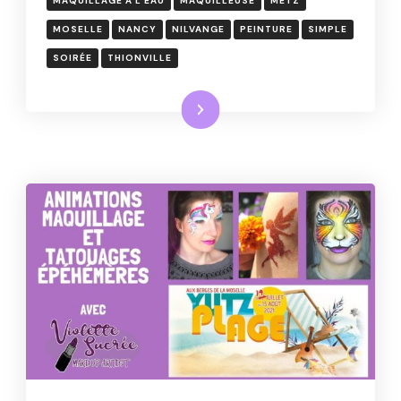
MAQUILLAGE À L'EAU
MAQUILLEUSE
METZ
MOSELLE
NANCY
NILVANGE
PEINTURE
SIMPLE
SOIRÉE
THIONVILLE
Lire la suite