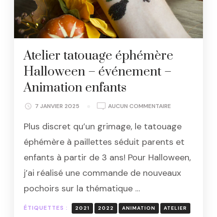
Atelier tatouage éphémère
Halloween – événement –
Animation enfants
ATELIER
7 JANVIER 2025
AUCUN COMMENTAIRE
TATOUAGE
Plus discret qu’un grimage, le tatouage
ÉPHÉMÈRE
HALLOWEEN
éphémère à paillettes séduit parents et
–
enfants à partir de 3 ans! Pour Halloween,
ÉVÉNEMENT
–
j’ai réalisé une commande de nouveaux
ANIMATION
pochoirs sur la thématique …
ENFANTS
ÉTIQUETTES :
2021
2022
ANIMATION
ATELIER