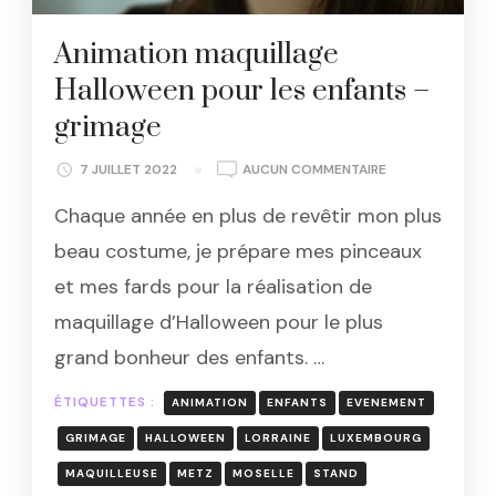
Animation maquillage
Halloween pour les enfants –
grimage
ANIMATION
7 JUILLET 2022
AUCUN COMMENTAIRE
MAQUILLAGE
Chaque année en plus de revêtir mon plus
HALLOWEEN
POUR
beau costume, je prépare mes pinceaux
LES
et mes fards pour la réalisation de
ENFANTS
–
maquillage d’Halloween pour le plus
GRIMAGE
grand bonheur des enfants. …
ÉTIQUETTES :
ANIMATION
ENFANTS
EVENEMENT
GRIMAGE
HALLOWEEN
LORRAINE
LUXEMBOURG
MAQUILLEUSE
METZ
MOSELLE
STAND