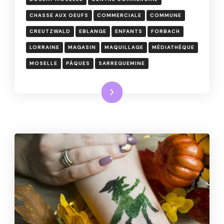
CHASSE AUX OEUFS
COMMERCIALE
COMMUNE
CREUTZWALD
EBLANGE
ENFANTS
FORBACH
LORRAINE
MAGASIN
MAQUILLAGE
MÉDIATHÈQUE
MOSELLE
PÂQUES
SARREGUEMINE
Lire la suite