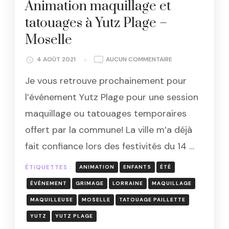
Animation maquillage et
tatouages à Yutz Plage –
Moselle
ANIMATION
4 AOÛT 2021
AUCUN COMMENTAIRE
MAQUILLAGE
Je vous retrouve prochainement pour
ET
TATOUAGES
l’événement Yutz Plage pour une session
À
maquillage ou tatouages temporaires
YUTZ
PLAGE
offert par la commune! La ville m’a déjà
–
fait confiance lors des festivités du 14 …
MOSELLE
ÉTIQUETTES :
ANIMATION
ENFANTS
ÉTÉ
ÉVÉNEMENT
GRIMAGE
LORRAINE
MAQUILLAGE
MAQUILLEUSE
MOSELLE
TATOUAGE PAILLETTE
YUTZ
YUTZ PLAGE