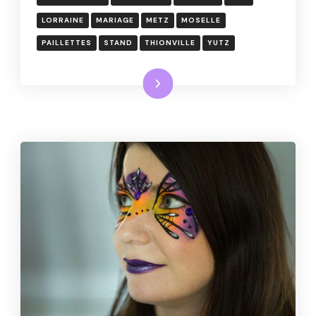
LORRAINE
MARIAGE
METZ
MOSELLE
PAILLETTES
STAND
THIONVILLE
YUTZ
Lire la suite