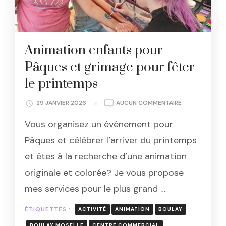
Animation enfants pour
Pâques et grimage pour fêter
le printemps
ANIMATION
29 JANVIER 2026
AUCUN COMMENTAIRE
ENFANTS
Vous organisez un événement pour
POUR
PÂQUES
Pâques et célébrer l’arriver du printemps
ET
et êtes à la recherche d’une animation
GRIMAGE
POUR
originale et colorée? Je vous propose
FÊTER
mes services pour le plus grand …
LE
PRINTEMPS
ÉTIQUETTES :
ACTIVITÉ
ANIMATION
BOULAY
BOULAY MOSELLE
CENTRE COMMERCIAL