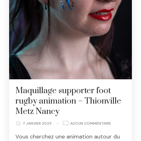
Maquillage supporter foot
rugby animation – Thionville
Metz Nancy
MAQUILLAGE
7 JANVIER 2025
AUCUN COMMENTAIRE
SUPPORTER
Vous cherchez une animation autour du
FOOT