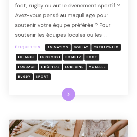
RUGBY
foot, rugby ou autre événement sportif ?
ANIMATION
Avez-vous pensé au maquillage pour
–
THIONVILLE
soutenir votre équipe préférée ? Pour
METZ
soutenir les équipes locales ou les …
NANCY
ÉTIQUETTES :
ANIMATION
BOULAY
CREUTZWALD
EBLANGE
EURO 2021
FC METZ
FOOT
FORBACH
L'HÔPITAL
LORRAINE
MOSELLE
RUGBY
SPORT
Lire la suite