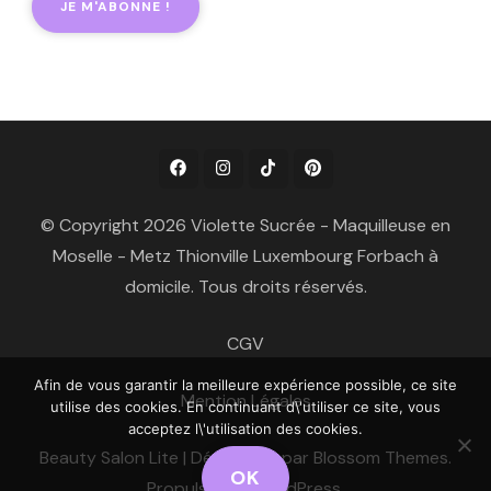
© Copyright 2026 Violette Sucrée - Maquilleuse en
Moselle - Metz Thionville Luxembourg Forbach à
domicile. Tous droits réservés.
CGV
Afin de vous garantir la meilleure expérience possible, ce site
Mention Légales
utilise des cookies. En continuant d\'utiliser ce site, vous
acceptez l\'utilisation des cookies.
Beauty Salon Lite | Développé par
Blossom Themes
.
OK
Propulsé par
WordPress
.