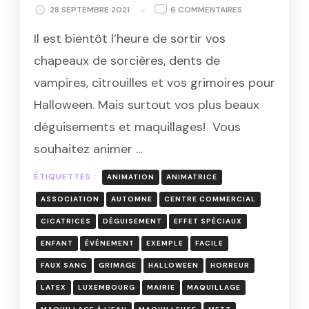
SUR
28 SEPTEMBRE 2021
6 COMMENTAIRES
ANIMATION:
Il est bientôt l’heure de sortir vos
STAND
DE
chapeaux de sorcières, dents de
MAQUILLAGE
vampires, citrouilles et vos grimoires pour
HALLOWEEN
EN
Halloween. Mais surtout vos plus beaux
MOSELLE
déguisements et maquillages! Vous
souhaitez animer …
ÉTIQUETTES :
ANIMATION
ANIMATRICE
ASSOCIATION
AUTOMNE
CENTRE COMMERCIAL
CICATRICES
DÉGUISEMENT
EFFET SPÉCIAUX
ENFANT
ÉVÉNEMENT
EXEMPLE
FACILE
FAUX SANG
GRIMAGE
HALLOWEEN
HORREUR
LATEX
LUXEMBOURG
MAIRIE
MAQUILLAGE