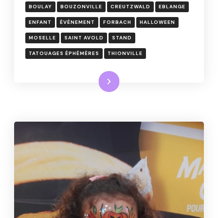
BOULAY
BOUZONVILLE
CREUTZWALD
EBLANGE
ENFANT
ÉVÉNEMENT
FORBACH
HALLOWEEN
MOSELLE
SAINT AVOLD
STAND
TATOUAGES ÉPHÉMÈRES
THIONVILLE
Lire la suite