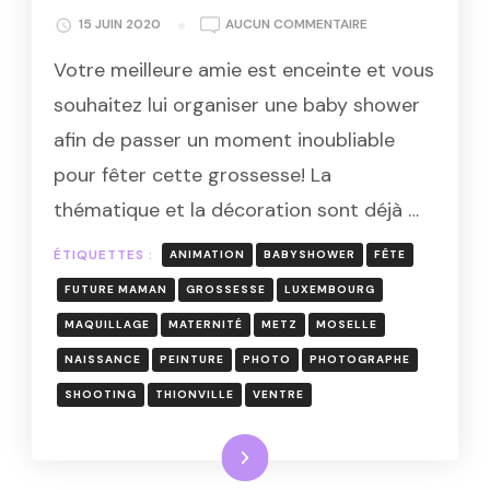
ANIMATION
15 JUIN 2020
AUCUN COMMENTAIRE
BABY
Votre meilleure amie est enceinte et vous
SHOWER
DURANT
souhaitez lui organiser une baby shower
VOTRE
afin de passer un moment inoubliable
GROSSESSE
–
pour fêter cette grossesse! La
BELLY
thématique et la décoration sont déjà …
PAINTING
ET
PHOTOS
ÉTIQUETTES :
ANIMATION
BABYSHOWER
FÊTE
FUTURE MAMAN
GROSSESSE
LUXEMBOURG
MAQUILLAGE
MATERNITÉ
METZ
MOSELLE
NAISSANCE
PEINTURE
PHOTO
PHOTOGRAPHE
SHOOTING
THIONVILLE
VENTRE
Lire la suite