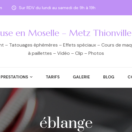
m
Sur RDV du lundi au samedi de 9h à 19h
euse en Moselle – Metz Thionvill
ant – Tatouages éphémères – Effets spéciaux – Cours de maqui
à paillettes – Vidéo – Clip – Photos
PRESTATIONS
TARIFS
GALERIE
BLOG
C
éblange