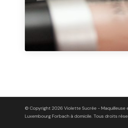
© Copyright 2026 Violette Sucrée - Maquilleuse e
Luxembourg Forbach à domicile. Tous droits rése