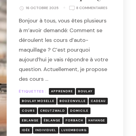
SUR
16 OCTOBRE 2025
8 COMMENTAIRES
COURS
Bonjour à tous, vous êtes plusieurs
D’AUTO
MAQUILLAGE
à m’avoir demandé: Comment se
déroulent les cours d’auto-
maquillage ? C’est pourquoi
aujourd’hui je vais répondre à votre
question. Actuellement, je propose
des cours …
ÉTIQUETTES :
APPRENDRE
BOULAY
BOULAY MOSELLE
BOUZONVILLE
CADEAU
COURS
CREUTZWALD
DOMICILE
EBLANGE
ÉBLANGE
FORBACH
HAYANGE
IDÉE
INDIVIDUEL
LUXEMBOURG