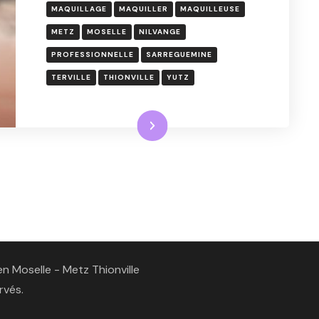
MAQUILLAGE
MAQUILLER
MAQUILLEUSE
METZ
MOSELLE
NILVANGE
PROFESSIONNELLE
SARREGUEMINE
TERVILLE
THIONVILLE
YUTZ
Lire la suite
n Moselle - Metz Thionville
rvés.