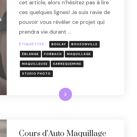
cet article, alors n’hésitez pas à lire
VOEUX
ces quelques lignes! Je suis ravie de
DE
VOTRE
pouvoir vous révéler ce projet qui
MAQUILLEUSE
prendra vie durant …
EN
2025
ÉTIQUETTES :
BOULAY
BOUZONVILLE
ÉBLANGE
FORBACH
MAQUILLAGE
MAQUILLEUSE
SARREGUEMINE
STUDIO PHOTO
Lire la suite
Cours d’Auto Maquillage