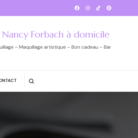
e Nancy Forbach à domicile
llage – Maquillage artistique – Bon cadeau – Bar
ONTACT