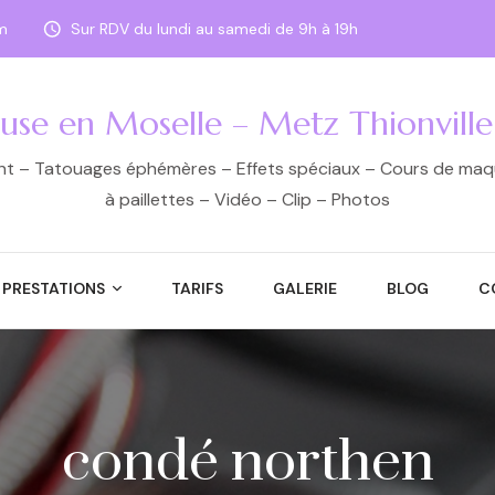
m
Sur RDV du lundi au samedi de 9h à 19h
euse en Moselle – Metz Thionvill
ant – Tatouages éphémères – Effets spéciaux – Cours de maqui
à paillettes – Vidéo – Clip – Photos
PRESTATIONS
TARIFS
GALERIE
BLOG
C
condé northen