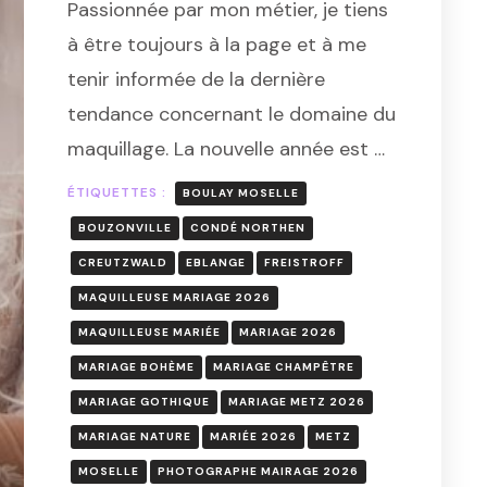
Passionnée par mon métier, je tiens
STYLE
MAQUILLAGE
à être toujours à la page et à me
DE
tenir informée de la dernière
MARIAGE
2026
tendance concernant le domaine du
–
maquillage. La nouvelle année est …
MAQUILLEUSE
DE
MARIÉE
ÉTIQUETTES :
BOULAY MOSELLE
BOUZONVILLE
CONDÉ NORTHEN
CREUTZWALD
EBLANGE
FREISTROFF
MAQUILLEUSE MARIAGE 2026
MAQUILLEUSE MARIÉE
MARIAGE 2026
MARIAGE BOHÈME
MARIAGE CHAMPÊTRE
MARIAGE GOTHIQUE
MARIAGE METZ 2026
MARIAGE NATURE
MARIÉE 2026
METZ
MOSELLE
PHOTOGRAPHE MAIRAGE 2026