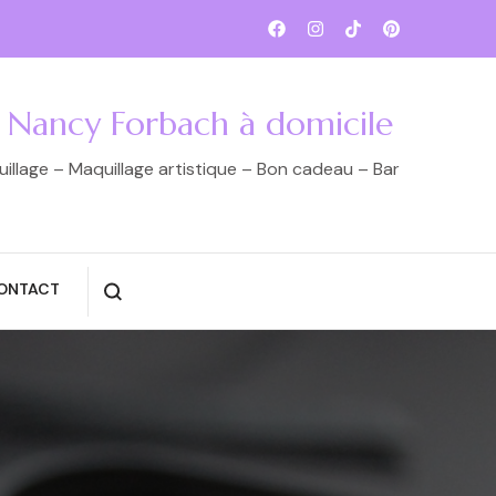
e Nancy Forbach à domicile
llage – Maquillage artistique – Bon cadeau – Bar
ONTACT