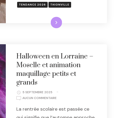
TENDANCE 2026
THIONVILLE
Lire la suite
Halloween en Lorraine –
Moselle et animation
maquillage petits et
grands
5 SEPTEMBRE 2025
HALLOWEEN
AUCUN COMMENTAIRE
EN
La rentrée scolaire est passée ce
LORRAINE
–
qui signifie que l’automne approche