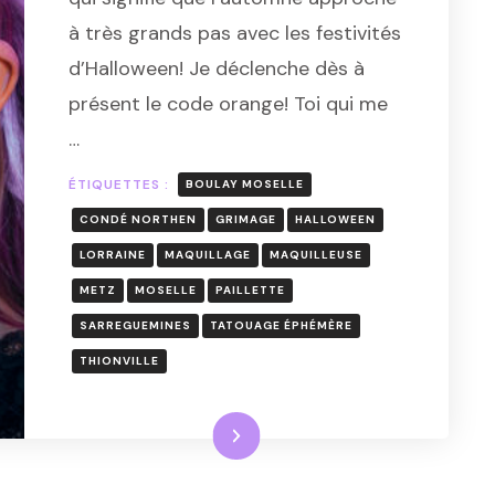
MOSELLE
à très grands pas avec les festivités
ET
ANIMATION
d’Halloween! Je déclenche dès à
MAQUILLAGE
présent le code orange! Toi qui me
PETITS
ET
…
GRANDS
ÉTIQUETTES :
BOULAY MOSELLE
CONDÉ NORTHEN
GRIMAGE
HALLOWEEN
LORRAINE
MAQUILLAGE
MAQUILLEUSE
METZ
MOSELLE
PAILLETTE
SARREGUEMINES
TATOUAGE ÉPHÉMÈRE
THIONVILLE
Lire la suite