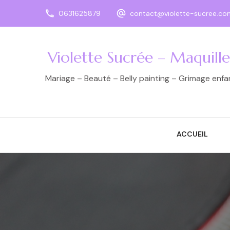
0631625879
contact@violette-sucree.co
Violette Sucrée – Maquill
Mariage – Beauté – Belly painting – Grimage enf
ACCUEIL