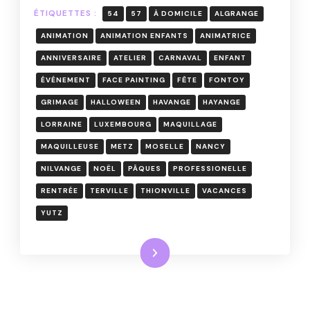
EN
ÉTIQUETTES :
54
57
À DOMICILE
ALGRANGE
MOSELLE
ANIMATION
ANIMATION ENFANTS
ANIMATRICE
ANNIVERSAIRE
ATELIER
CARNAVAL
ENFANT
ÉVÉNEMENT
FACE PAINTING
FÊTE
FONTOY
GRIMAGE
HALLOWEEN
HAVANGE
HAYANGE
LORRAINE
LUXEMBOURG
MAQUILLAGE
MAQUILLEUSE
METZ
MOSELLE
NANCY
NILVANGE
NOËL
PÂQUES
PROFESSIONELLE
RENTRÉE
TERVILLE
THIONVILLE
VACANCES
YUTZ
Lire la suite