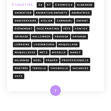
EN
ÉTIQUETTES :
54
57
À DOMICILE
ALGRANGE
MOSELLE
ANIMATION
ANIMATION ENFANTS
ANIMATRICE
ANNIVERSAIRE
ATELIER
CARNAVAL
ENFANT
ÉVÉNEMENT
FACE PAINTING
FÊTE
FONTOY
GRIMAGE
HALLOWEEN
HAVANGE
HAYANGE
LORRAINE
LUXEMBOURG
MAQUILLAGE
MAQUILLEUSE
METZ
MOSELLE
NANCY
NILVANGE
NOËL
PÂQUES
PROFESSIONELLE
RENTRÉE
TERVILLE
THIONVILLE
VACANCES
YUTZ
Lire la suite