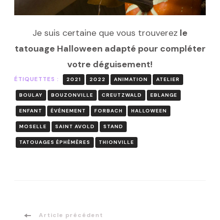
Je suis certaine que vous trouverez
le
tatouage Halloween adapté pour compléter
votre déguisement!
ÉTIQUETTES :
2021
2022
ANIMATION
ATELIER
BOULAY
BOUZONVILLE
CREUTZWALD
EBLANGE
ENFANT
ÉVÉNEMENT
FORBACH
HALLOWEEN
MOSELLE
SAINT AVOLD
STAND
TATOUAGES ÉPHÉMÈRES
THIONVILLE
Article précédent