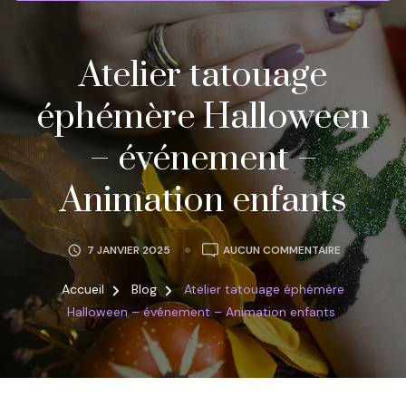
Atelier tatouage
éphémère Halloween
– événement –
Animation enfants
ATELIER
7 JANVIER 2025
AUCUN COMMENTAIRE
TATOUAGE
ÉPHÉMÈRE
Accueil
Blog
Atelier tatouage éphémère
HALLOWEEN
Halloween – événement – Animation enfants
–
ÉVÉNEMENT
–
ANIMATION
ENFANTS