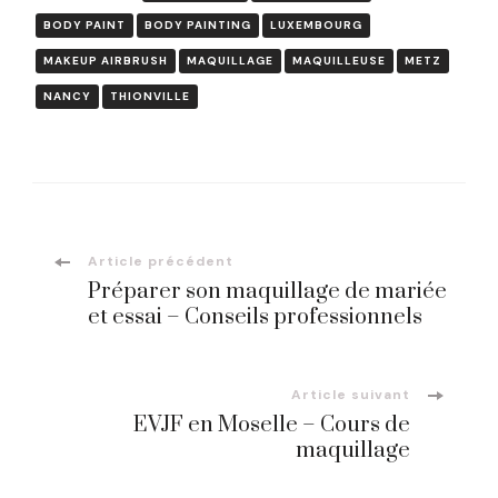
BODY PAINT
BODY PAINTING
LUXEMBOURG
MAKEUP AIRBRUSH
MAQUILLAGE
MAQUILLEUSE
METZ
NANCY
THIONVILLE
Navigation
Article précédent
Préparer son maquillage de mariée
d'article
et essai – Conseils professionnels
Article suivant
EVJF en Moselle – Cours de
maquillage