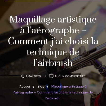
Maquillage artistique
à l’aérographe –
Comment j’ai choisi la
technique de
l’airbrush
MAQUILLAGE
1 MAI 2020
AUCUN COMMENTAIRE
ARTISTIQUE
À
Accueil
Blog
Maquillage artistique à
L’AÉROGRAPH
l’aérographe – Comment j’ai choisi la technique de
–
l’airbrush
COMMENT
J’AI