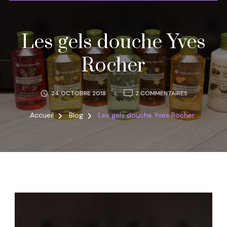
Les gels douche Yves
Rocher
SUR
24 OCTOBRE 2018
2 COMMENTAIRES
LES
GELS
Accueil
Blog
Les gels douche Yves Rocher
DOUCHE
YVES
ROCHER