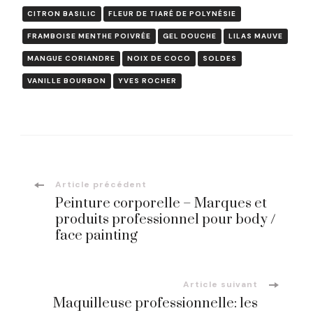
CITRON BASILIC
FLEUR DE TIARÉ DE POLYNÉSIE
FRAMBOISE MENTHE POIVRÉE
GEL DOUCHE
LILAS MAUVE
MANGUE CORIANDRE
NOIX DE COCO
SOLDES
VANILLE BOURBON
YVES ROCHER
Navigation
Article précédent
Peinture corporelle – Marques et
d'article
produits professionnel pour body /
face painting
Article suivant
Maquilleuse professionnelle: les