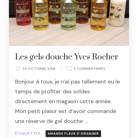
Les gels douche Yves Rocher
SUR
24 OCTOBRE 2018
2 COMMENTAIRES
LES
Bonjour à tous, je n’ai pas tellement eu le
GELS
DOUCHE
temps de profiter des soldes
YVES
directement en magasin cette année.
ROCHER
Mon petit plaisir est d’avoir commandé
une réserve de gel douche …
ÉTIQUETTES :
AMANDE FLEUR D'ORANGER