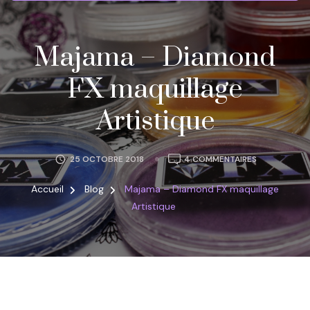
Majama – Diamond
FX maquillage
Artistique
SUR
25 OCTOBRE 2018
4 COMMENTAIRES
MAJAMA
–
Accueil
Blog
Majama – Diamond FX maquillage
DIAMOND
Artistique
FX
MAQUILLAGE
ARTISTIQUE