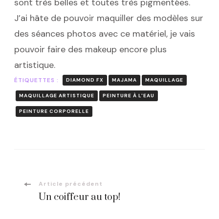
sont très belles et toutes très pigmentées.
J’ai hâte de pouvoir maquiller des modèles sur
des séances photos avec ce matériel, je vais
pouvoir faire des makeup encore plus
artistique.
ÉTIQUETTES :
DIAMOND FX
MAJAMA
MAQUILLAGE
MAQUILLAGE ARTISTIQUE
PEINTURE À L'EAU
PEINTURE CORPORELLE
Navigation
Article précédent
Un coiffeur au top!
d'article