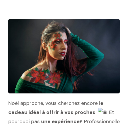
OFFRIR!
CADEAU
DE
NOËL
Noël approche, vous cherchez encore l
e
cadeau idéal à offrir à vos proches
!
Et
pourquoi pas
une expérience?
Professionnelle