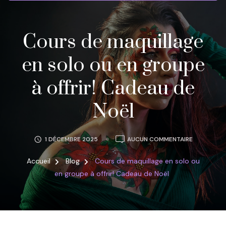
Cours de maquillage
en solo ou en groupe
à offrir! Cadeau de
Noël
COURS
1 DÉCEMBRE 2025
AUCUN COMMENTAIRE
DE
MAQUILLA
Accueil
Blog
Cours de maquillage en solo ou
EN
en groupe à offrir! Cadeau de Noël
SOLO
OU
EN
GROUPE
À