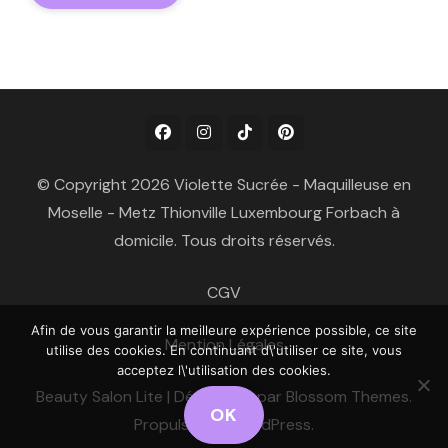
© Copyright 2026 Violette Sucrée - Maquilleuse en
Moselle - Metz Thionville Luxembourg Forbach à
domicile. Tous droits réservés.
CGV
Afin de vous garantir la meilleure expérience possible, ce site
Mention Légales
utilise des cookies. En continuant d\'utiliser ce site, vous
acceptez l\'utilisation des cookies.
Beauty Salon Lite | Développé par
Blossom Themes
.
OK
Propulsé par
WordPress
.